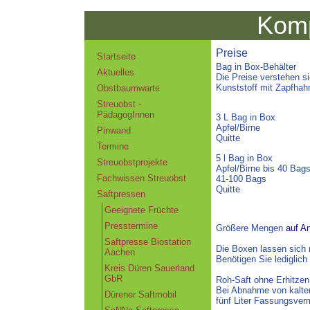
Komp
Preise
Startseite
Bag in Box-Behälter
Aktuelles
Die Preise verstehen si
Kunststoff mit Zapfhah
Obstbaumwarte
Streuobst -
PädagogInnen
3 L Bag in Box
Apfel/Birne 5
Pinwand
Quitte 7,5
Termine
5 l Bag in Box
Streuobstprojekte
Apfel/Birne bis 40 Ba
Fachwissen Streuobst
41-100 Bags 6,
Quitte 11,0
Saftpressen
Geeignete Früchte
Presstermine
Größere Mengen
auf An
Saftpresse Biostation
Die Boxen lassen sich 
Aachen
Benötigen Sie lediglich
Kreis Düren Sauerland
GbR
Roh-Saft ohne Erhitzen
Bei Abnahme von kaltem
Dürener Saftmobil
fünf Liter Fassungsver