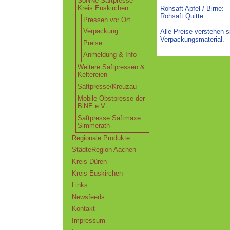
SoNNe Saftpresse
Kreis Euskirchen
Rohsaft Apfel / Bi
Rohsaft Quitte
Pressen vor Ort
Verpackung
Alle Preise verstehen 
Verpackungsmaterial.
Preise
Anmeldung & Info
Weitere Saftpressen &
Keltereien
Saftpresse/Kreuzau
Mobile Obstpresse der
BiNE e.V.
Saftpresse Saftmaxe
Simmerath
Regionale Produkte
StädteRegion Aachen
Kreis Düren
Kreis Euskirchen
Links
Newsfeeds
Kontakt
Impressum