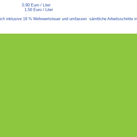
rne: 0,90 Euro / Liter
: 1,50 Euro / Liter
sich inklusive 19 % Mehrwertsteuer und umfassen sämtliche Arbeitsschritte i