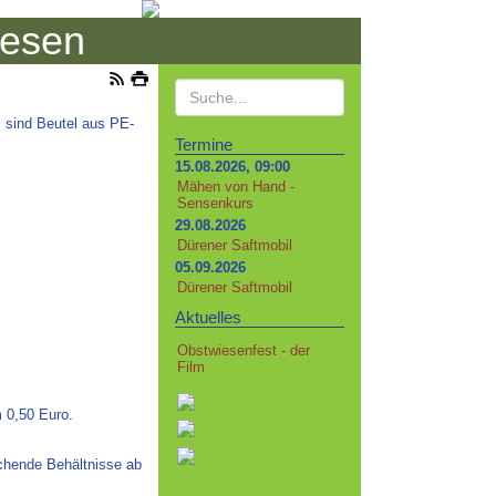
iesen
s sind Beutel aus PE-
Termine
15.08.2026, 09:00
Mähen von Hand -
Sensenkurs
29.08.2026
Dürener Saftmobil
05.09.2026
Dürener Saftmobil
Aktuelles
Obstwiesenfest - der
Film
m 0,50 Euro.
echende Behältnisse ab