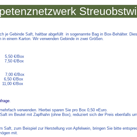
etenznetzwerk Streuobstw
ch je Gebinde Saft, haltbar abgefüllt in sogenannte Bag in Box-Behälter. Die
n in einem Karton. Wir verwenden Gebinde in zwei Größen.
,50 €/Box
0 €/Box
gs 7,00 €/Box
50 €/Box
0 €/Box
frage
.
mehrfach verwenden. Hierbei sparen Sie pro Box 0,50 ¤Euro.
 Saft im Beutel mit Zapfhahn (ohne Box), reduziert sich der Preis ebenfalls u
 Saft, zum Beispiel zur Herstellung von Apfelwein, bringen Sie bitte entspr
mögen mit.