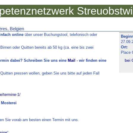
etenznetzwerk Streuobstw
res, Belgien
infach online
über unser Buchungstool, telefonisch oder
Begin
27.09.
Ort:
 Birnen oder Quitten bereits ab 50 kg (ca. eine bis zwei
Place 
bei
ermin dabei? Schreiben Sie uns eine
Mail
- wir finden eine
 Quitten pressen wollen, geben Sie uns bitte auf jeden Fall
e/termine-1/
 Mosterei
ren Sie vorab am besten einen Termin mit uns.
mine
“.