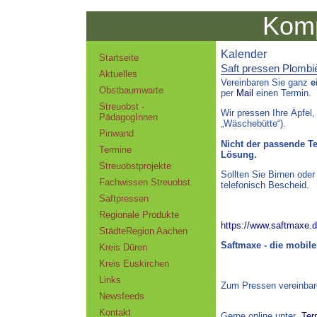
Komp
Kalender
Startseite
Saft pressen Plombiè
Aktuelles
Vereinbaren Sie ganz
e
Obstbaumwarte
per
Mail
einen Termin.
Streuobst -
Wir pressen Ihre Äpfel,
PädagogInnen
„Wäschebütte“).
Pinwand
Nicht der passende T
Termine
Lösung.
Streuobstprojekte
Sollten Sie Birnen oder
Fachwissen Streuobst
telefonisch Bescheid.
Saftpressen
Regionale Produkte
https://www.saftmaxe.d
StädteRegion Aachen
Saftmaxe -
die mobile
Kreis Düren
Kreis Euskirchen
Links
Zum
Pressen
vereinba
Newsfeeds
Kontakt
Gerne online unter „
Ter