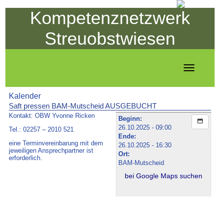
Kompetenznetzwerk
Streuobstwiesen
Toggle
navigation
Kalender
Saft pressen BAM-Mutscheid AUSGEBUCHT
Kontakt: OBW Yvonne Ricken
Beginn:
26.10.2025 - 09:00
Tel.: 02257 – 2010 521
Ende:
eine Terminvereinbarung mit dem
26.10.2025 - 16:30
jeweiligen Ansprechpartner ist
Ort:
erforderlich.
BAM-Mutscheid
bei Google Maps suchen