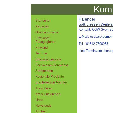
Komp
Kalender
Startseite
Saft pressen Weil
Aktuelles
Kontakt: OBW Sven S
Obstbaumwarte
E-Mail: essbare.geme
Streuobst -
PädagogInnen
Tel.: 01512 7500953
Pinwand
eine Terminvereinbarung
Termine
Streuobstprojekte
Fachwissen Streuobst
Saftpressen
Regionale Produkte
StädteRegion Aachen
Kreis Düren
Kreis Euskirchen
Links
Newsfeeds
Kontakt