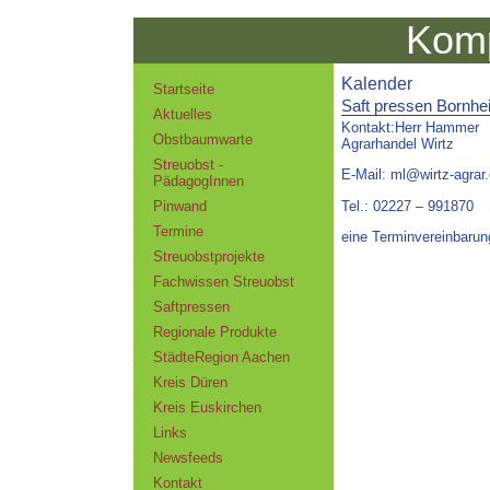
Komp
Kalender
Startseite
Saft pressen Bornh
Aktuelles
Kontakt:Herr Hammer
Obstbaumwarte
Agrarhandel Wirtz
Streuobst -
E-Mail: ml@wirtz-agrar
PädagogInnen
Tel.: 02227 – 991870
Pinwand
Termine
eine Terminvereinbarung
Streuobstprojekte
Fachwissen Streuobst
Saftpressen
Regionale Produkte
StädteRegion Aachen
Kreis Düren
Kreis Euskirchen
Links
Newsfeeds
Kontakt